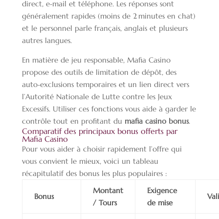
direct, e‑mail et téléphone. Les réponses sont
généralement rapides (moins de 2 minutes en chat)
et le personnel parle français, anglais et plusieurs
autres langues.
En matière de jeu responsable, Mafia Casino
propose des outils de limitation de dépôt, des
auto‑exclusions temporaires et un lien direct vers
l’Autorité Nationale de Lutte contre les Jeux
Excessifs. Utiliser ces fonctions vous aide à garder le
contrôle tout en profitant du
mafia casino bonus
.
Comparatif des principaux bonus offerts par
Mafia Casino
Pour vous aider à choisir rapidement l’offre qui
vous convient le mieux, voici un tableau
récapitulatif des bonus les plus populaires :
Montant
Exigence
Bonus
Val
/ Tours
de mise