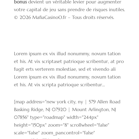
bonus
devient un véritable levier pour augmenter
votre capital de jeu sans prendre de risques inutiles.
© 2026 MafiaCasinoO.fr – Tous droits réservés.
Lorem ipsum ex vix illud nonummy, novum tation
et his. At vix scriptaset patrioque scribentur, at pro
fugit erts verterem molestiae, sed et vivendo ali
Lorem ipsum ex vix illud nonummy, novum tation
et his. At vix scripta patrioque scribentur...
[map address="new york city, ny | 579 Allen Road
Basking Ridge, NJ 07920 | Mount Arlington, NJ
07856" type="roadmap" width="244px"
height="150px" zoom="8" scrollwheel="false"
scale="false" zoom_pancontrol="false"