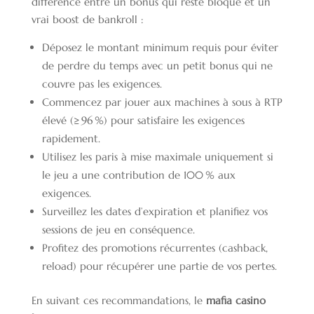
différence entre un bonus qui reste bloqué et un
vrai boost de bankroll :
Déposez le montant minimum requis pour éviter
de perdre du temps avec un petit bonus qui ne
couvre pas les exigences.
Commencez par jouer aux machines à sous à RTP
élevé (≥ 96 %) pour satisfaire les exigences
rapidement.
Utilisez les paris à mise maximale uniquement si
le jeu a une contribution de 100 % aux
exigences.
Surveillez les dates d’expiration et planifiez vos
sessions de jeu en conséquence.
Profitez des promotions récurrentes (cashback,
reload) pour récupérer une partie de vos pertes.
En suivant ces recommandations, le
mafia casino