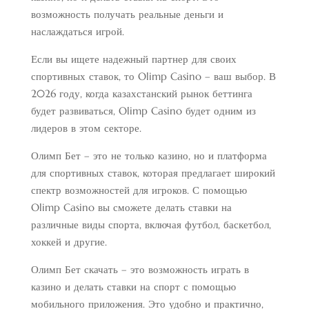
возможность получать реальные деньги и
наслаждаться игрой.
Если вы ищете надежный партнер для своих
спортивных ставок, то Olimp Casino – ваш выбор. В
2026 году, когда казахстанский рынок беттинга
будет развиваться, Olimp Casino будет одним из
лидеров в этом секторе.
Олимп Бет – это не только казино, но и платформа
для спортивных ставок, которая предлагает широкий
спектр возможностей для игроков. С помощью
Olimp Casino вы сможете делать ставки на
различные виды спорта, включая футбол, баскетбол,
хоккей и другие.
Олимп Бет скачать – это возможность играть в
казино и делать ставки на спорт с помощью
мобильного приложения. Это удобно и практично,