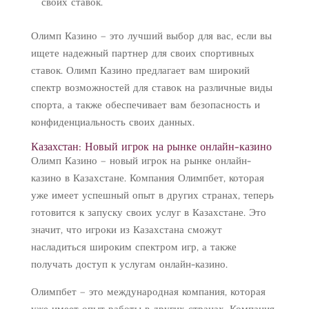
своих ставок.
Олимп Казино – это лучший выбор для вас, если вы
ищете надежный партнер для своих спортивных
ставок. Олимп Казино предлагает вам широкий
спектр возможностей для ставок на различные виды
спорта, а также обеспечивает вам безопасность и
конфиденциальность своих данных.
Казахстан: Новый игрок на рынке онлайн-казино
Олимп Казино – новый игрок на рынке онлайн-
казино в Казахстане. Компания Олимпбет, которая
уже имеет успешный опыт в других странах, теперь
готовится к запуску своих услуг в Казахстане. Это
значит, что игроки из Казахстана сможут
насладиться широким спектром игр, а также
получать доступ к услугам онлайн-казино.
Олимпбет – это международная компания, которая
уже имеет опыт работы в других странах. Компания