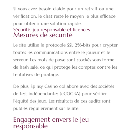
Si vous avez besoin d’aide pour un retrait ou une
vérification, le chat reste le moyen le plus efficace
pour obtenir une solution rapide.
Sécurité, jeu responsable et licences
Mesures de sécurité
Le site utilise le protocole SSL 256‑bits pour crypter
toutes les communications entre le joueur et le
serveur. Les mots de passe sont stockés sous forme
de hash salé, ce qui protège les comptes contre les
tentatives de piratage.
De plus, Spinsy Casino collabore avec des sociétés
de test indépendantes (eCOGRA) pour vérifier
l’équité des jeux. Les résultats de ces audits sont
publiés régulièrement sur le site.
Engagement envers le jeu
responsable