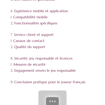
Expérience mobile et application
Compatibilité mobile
Fonctionnalités spécifiques
Service client et support
Canaux de contact
Qualité du support
Sécurité, jeu responsable et licences
Mesures de sécurité
Engagement envers le jeu responsable
Conclusion pratique pour le joueur français