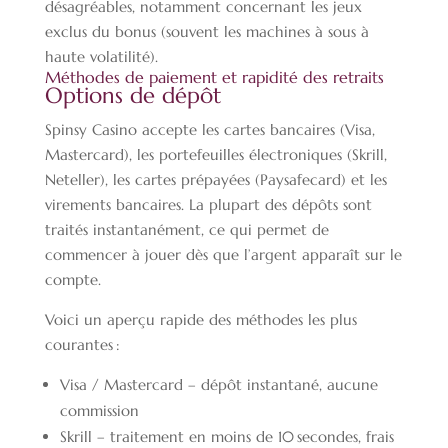
désagréables, notamment concernant les jeux
exclus du bonus (souvent les machines à sous à
haute volatilité).
Méthodes de paiement et rapidité des retraits
Options de dépôt
Spinsy Casino accepte les cartes bancaires (Visa,
Mastercard), les portefeuilles électroniques (Skrill,
Neteller), les cartes prépayées (Paysafecard) et les
virements bancaires. La plupart des dépôts sont
traités instantanément, ce qui permet de
commencer à jouer dès que l’argent apparaît sur le
compte.
Voici un aperçu rapide des méthodes les plus
courantes :
Visa / Mastercard – dépôt instantané, aucune
commission
Skrill – traitement en moins de 10 secondes, frais