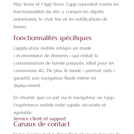
Play Store et l’App Store. L’app reproduit toutes les
fonctionnalités du site, y compris les dépôts
instantanés, le chat live et les notifications de
bonus.
Fonctionnalités spécifiques
L’application mobile intègre un mode
« économiseur de données » qui réduit la
consommation de bande passante, idéal pour les
connexions 4G. De plus, le mode « portrait only »
garantit une navigation fluide même en
déplacement.
En résumé, que ce soit via le navigateur ou l’app,
l’expérience mobile reste rapide, sécurisée et
agréable.
Service client et support
Canaux de contact