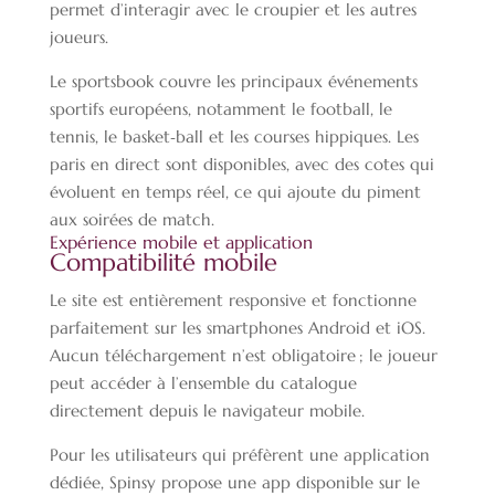
permet d’interagir avec le croupier et les autres
joueurs.
Le sportsbook couvre les principaux événements
sportifs européens, notamment le football, le
tennis, le basket‑ball et les courses hippiques. Les
paris en direct sont disponibles, avec des cotes qui
évoluent en temps réel, ce qui ajoute du piment
aux soirées de match.
Expérience mobile et application
Compatibilité mobile
Le site est entièrement responsive et fonctionne
parfaitement sur les smartphones Android et iOS.
Aucun téléchargement n’est obligatoire ; le joueur
peut accéder à l’ensemble du catalogue
directement depuis le navigateur mobile.
Pour les utilisateurs qui préfèrent une application
dédiée, Spinsy propose une app disponible sur le