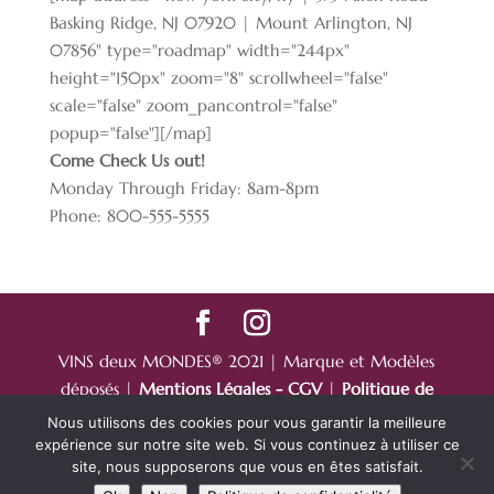
Basking Ridge, NJ 07920 | Mount Arlington, NJ
07856" type="roadmap" width="244px"
height="150px" zoom="8" scrollwheel="false"
scale="false" zoom_pancontrol="false"
popup="false"][/map]
Come Check Us out!
Monday Through Friday: 8am-8pm
Phone: 800-555-5555
VINS deux MONDES® 2021 | Marque et Modèles
déposés |
Mentions Légales - CGV
|
Politique de
Confidentialité
Nous utilisons des cookies pour vous garantir la meilleure
L’abus d’alcool est dangereux pour la santé | Drink
expérience sur notre site web. Si vous continuez à utiliser ce
site, nous supposerons que vous en êtes satisfait.
with moderation